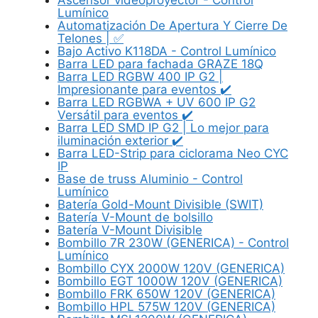
Lumínico
Automatización De Apertura Y Cierre De
Telones | ✅
Bajo Activo K118DA - Control Lumínico
Barra LED para fachada GRAZE 18Q
Barra LED RGBW 400 IP G2 |
Impresionante para eventos ✔️
Barra LED RGBWA + UV 600 IP G2
Versátil para eventos ✔️
Barra LED SMD IP G2 | Lo mejor para
iluminación exterior ✔️
Barra LED-Strip para ciclorama Neo CYC
IP
Base de truss Aluminio - Control
Lumínico
Batería Gold-Mount Divisible (SWIT)
Batería V-Mount de bolsillo
Batería V-Mount Divisible
Bombillo 7R 230W (GENERICA) - Control
Lumínico
Bombillo CYX 2000W 120V (GENERICA)
Bombillo EGT 1000W 120V (GENERICA)
Bombillo FRK 650W 120V (GENERICA)
Bombillo HPL 575W 120V (GENERICA)