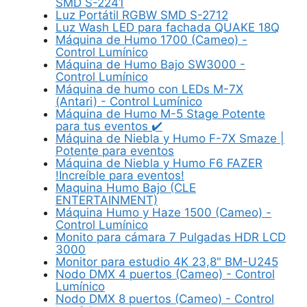
SMD S-2241
Luz Portátil RGBW SMD S-2712
Luz Wash LED para fachada QUAKE 18Q
Máquina de Humo 1700 (Cameo) -
Control Lumínico
Máquina de Humo Bajo SW3000 -
Control Lumínico
Máquina de humo con LEDs M-7X
(Antari) - Control Lumínico
Máquina de Humo M-5 Stage Potente
para tus eventos ✔️
Máquina de Niebla y Humo F-7X Smaze |
Potente para eventos
Máquina de Niebla y Humo F6 FAZER
!Increíble para eventos!
Maquina Humo Bajo (CLE
ENTERTAINMENT)
Máquina Humo y Haze 1500 (Cameo) -
Control Lumínico
Monito para cámara 7 Pulgadas HDR LCD
3000
Monitor para estudio 4K 23,8" BM-U245
Nodo DMX 4 puertos (Cameo) - Control
Lumínico
Nodo DMX 8 puertos (Cameo) - Control