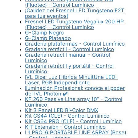
(Fluotec) - Control Lumínico
¡Calidez del Fresnel LED Tungsteno F2T
para tus eventos!
Fresnel LED Tungsteno Vegalux 200 HP
(Fluotec) - Control Lumínico
G-Clamp Negro
G-Clamp Plateado
Gradería plataformas - Control Lumínico
Gradería retráctil - Control Lumínico
Gradería retractil manual - Control
Lumínico
Gradería retráctil y portátil - Control
Lumínico
IVL Dice: Luz Híbrida MinuitUne LED-
Laser, RGB Independiente
Iluminación Profesional: conoce el poder
del IVL Photon ✔️
KF 260 Passive Line array 10” - Control
Lumínico
Kit 3 Panel LED Bi-Color DMX
Kit CS44 (CLE) - Control Lumínico
Kit CS64 PRO (CLE) - Control Lumínico
KIT Extension - Control Lumínico
L1 PRO16 PORTABLE LINE ARRAY (Bose)
- Control Lumínico