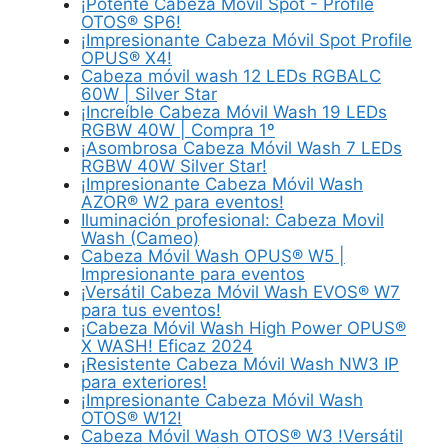
¡Potente Cabeza Móvil Spot - Profile
OTOS® SP6!
¡Impresionante Cabeza Móvil Spot Profile
OPUS® X4!
Cabeza móvil wash 12 LEDs RGBALC
60W | Silver Star
¡Increíble Cabeza Móvil Wash 19 LEDs
RGBW 40W | Compra 1º
¡Asombrosa Cabeza Móvil Wash 7 LEDs
RGBW 40W Silver Star!
¡Impresionante Cabeza Móvil Wash
AZOR® W2 para eventos!
Iluminación profesional: Cabeza Movil
Wash (Cameo)
Cabeza Móvil Wash OPUS® W5 |
Impresionante para eventos
¡Versátil Cabeza Móvil Wash EVOS® W7
para tus eventos!
¡Cabeza Móvil Wash High Power OPUS®
X WASH! Eficaz 2024
¡Resistente Cabeza Móvil Wash NW3 IP
para exteriores!
¡Impresionante Cabeza Móvil Wash
OTOS® W12!
Cabeza Móvil Wash OTOS® W3 !Versátil