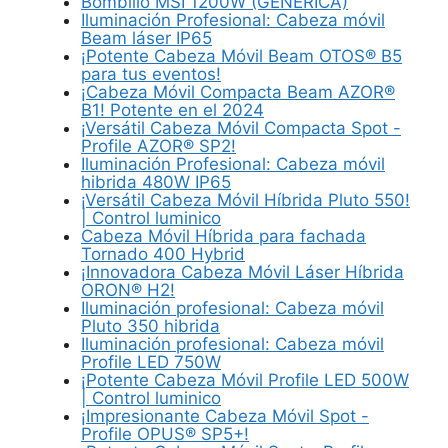
Bombillo MSI 1200W (GENERICA)
Iluminación Profesional: Cabeza móvil
Beam láser IP65
¡Potente Cabeza Móvil Beam OTOS® B5
para tus eventos!
¡Cabeza Móvil Compacta Beam AZOR®
B1! Potente en el 2024
¡Versátil Cabeza Móvil Compacta Spot -
Profile AZOR® SP2!
Iluminación Profesional: Cabeza móvil
hibrida 480W IP65
¡Versátil Cabeza Móvil Híbrida Pluto 550!
| Control luminico
Cabeza Móvil Híbrida para fachada
Tornado 400 Hybrid
¡Innovadora Cabeza Móvil Láser Híbrida
ORON® H2!
Iluminación profesional: Cabeza móvil
Pluto 350 hibrida
Iluminación profesional: Cabeza móvil
Profile LED 750W
¡Potente Cabeza Móvil Profile LED 500W
| Control luminico
¡Impresionante Cabeza Móvil Spot -
Profile OPUS® SP5+!