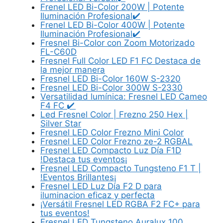
Frenel LED Bi-Color 200W | Potente
Iluminación Profesional✔️
Frenel LED Bi-Color 400W | Potente
Iluminación Profesional✔️
Fresnel Bi-Color con Zoom Motorizado
FL-C60D
Fresnel Full Color LED F1 FC Destaca de
la mejor manera
Fresnel LED Bi-Color 160W S-2320
Fresnel LED Bi-Color 300W S-2330
Versatilidad lumínica: Fresnel LED Cameo
F4 FC ✔️
Led Fresnel Color | Frezno 250 Hex |
Silver Star
Fresnel LED Color Frezno Mini Color
Fresnel LED Color Frezno ze-2 RGBAL
Fresnel LED Compacto Luz Día F1D
!Destaca tus eventos¡
Fresnel LED Compacto Tungsteno F1 T |
!Eventos Brillantes¡
Fresnel LED Luz Día F2 D para
iluminacion eficaz y perfecta
¡Versátil Fresnel LED RGBA F2 FC+ para
tus eventos!
Fresnel LED Tungsteno Auralux 100