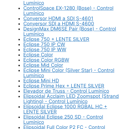
Lumínico
ControlSpace EX-1280 (Bose) - Control
Lumínico
Conversor HDMI a SDI S-4601
Conversor SDI a HDMI S-4600
DesignMax DM6SE Pair (Bose) - Control
Lumínico
Eclipse 750 + LENTE SILVER
Eclipse 750 IP CW
Eclipse 750 IP WW
Eclipse Color
Eclipse Color RGBW
Eclipse Mid Color
Eclipse Mini Color (Silver Star) - Control
Lumínico
Eclipse Mini HD
Eclipse Prime Hex + LENTE SILVER
Elevador de Truss - Control Lumínico
Elipsoidal Acclaim LED Zoomspot (Strand
Lighting) - Control Lumínico
Elipsoidal Eclipse 1000 RGBAL HC +
LENTE SILVER
Elipsoidal Eclipse 250 SD - Control
Lumínico
Elipsoidal Full Color P2 FC - Control