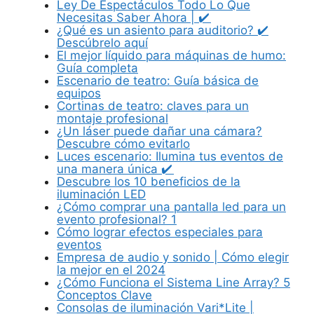
Ley De Espectáculos Todo Lo Que
Necesitas Saber Ahora | ✔️
¿Qué es un asiento para auditorio? ✔️
Descúbrelo aquí
El mejor líquido para máquinas de humo:
Guía completa
Escenario de teatro: Guía básica de
equipos
Cortinas de teatro: claves para un
montaje profesional
¿Un láser puede dañar una cámara?
Descubre cómo evitarlo
Luces escenario: Ilumina tus eventos de
una manera única ✔️
Descubre los 10 beneficios de la
iluminación LED
¿Cómo comprar una pantalla led para un
evento profesional? 1
Cómo lograr efectos especiales para
eventos
Empresa de audio y sonido | Cómo elegir
la mejor en el 2024
¿Cómo Funciona el Sistema Line Array? 5
Conceptos Clave
Consolas de iluminación Vari*Lite |