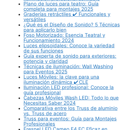
Plano de luces para teatro: Guía
completa para montajes 2025
Graderías retráctiles ✔️ Funcionales y
versátiles
¿Qué es el Diseño de Sonido? 5 Técnicas
para aplicarlo bien
Foso Motorizado: Esencia Teatral y
Funcionamiento 2024
Luces elipsoidales: Conoce la variedad
de sus funciones
Guía experta de sonido para exteriores:
potencia y claridad
Técnicas de iluminación: Wall Washing
para Eventos 2025
Luces Móviles: la clave para una
iluminación dinámica ✔️ CLE
Iluminación LED profesional: Conoce la
guía profesional
Cabezas Móviles Wash LED: Todo lo que
Necesitas Saber 2024
Comparativa entre los Truss de aluminio
vs. Truss de acero
Truss para eventos: Guía para Montajes
Profesionales
Fresnel LED Cameo F4 FC Eficaz en