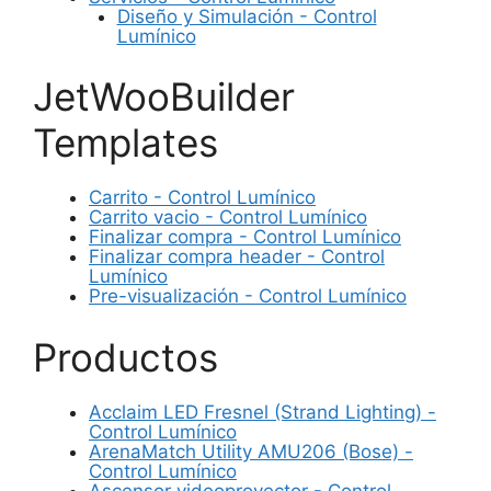
Diseño y Simulación - Control
Lumínico
JetWooBuilder
Templates
Carrito - Control Lumínico
Carrito vacio - Control Lumínico
Finalizar compra - Control Lumínico
Finalizar compra header - Control
Lumínico
Pre-visualización - Control Lumínico
Productos
Acclaim LED Fresnel (Strand Lighting) -
Control Lumínico
ArenaMatch Utility AMU206 (Bose) -
Control Lumínico
Ascensor videoproyector - Control