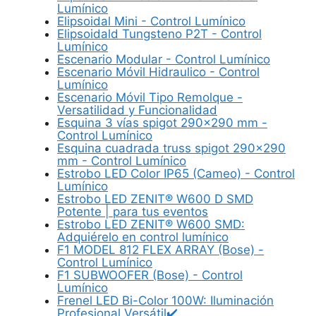
Lumínico
Elipsoidal Mini - Control Lumínico
Elipsoidald Tungsteno P2T - Control
Lumínico
Escenario Modular - Control Lumínico
Escenario Móvil Hidraulico - Control
Lumínico
Escenario Móvil Tipo Remolque -
Versatilidad y Funcionalidad
Esquina 3 vías spigot 290x290 mm -
Control Lumínico
Esquina cuadrada truss spigot 290x290
mm - Control Lumínico
Estrobo LED Color IP65 (Cameo) - Control
Lumínico
Estrobo LED ZENIT® W600 D SMD
Potente | para tus eventos
Estrobo LED ZENIT® W600 SMD:
Adquiérelo en control lumínico
F1 MODEL 812 FLEX ARRAY (Bose) -
Control Lumínico
F1 SUBWOOFER (Bose) - Control
Lumínico
Frenel LED Bi-Color 100W: Iluminación
Profesional Versátil✔️