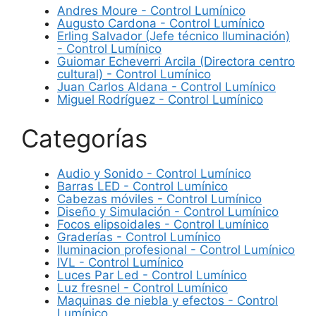
Andres Moure - Control Lumínico
Augusto Cardona - Control Lumínico
Erling Salvador (Jefe técnico Iluminación)
- Control Lumínico
Guiomar Echeverri Arcila (Directora centro
cultural) - Control Lumínico
Juan Carlos Aldana - Control Lumínico
Miguel Rodríguez - Control Lumínico
Categorías
Audio y Sonido - Control Lumínico
Barras LED - Control Lumínico
Cabezas móviles - Control Lumínico
Diseño y Simulación - Control Lumínico
Focos elipsoidales - Control Lumínico
Graderías - Control Lumínico
Iluminacion profesional - Control Lumínico
IVL - Control Lumínico
Luces Par Led - Control Lumínico
Luz fresnel - Control Lumínico
Maquinas de niebla y efectos - Control
Lumínico