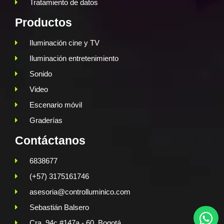
Tratamiento de datos
Productos
Iluminación cine y TV
Iluminación entretenimiento
Sonido
Video
Escenario móvil
Graderías
Contáctanos
6838677
(+57) 3175161746
asesoria@controlluminico.com
Sebastián Balsero
Cra. 94c #147a - 60, Bogotá