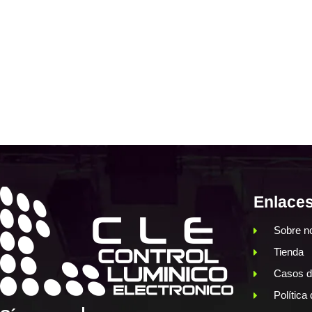
Enlaces
Sobre n
Tienda
Casos d
Política