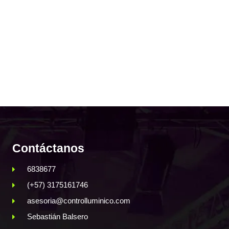
Contáctanos
6838677
(+57) 3175161746
asesoria@controlluminico.com
Sebastián Balsero