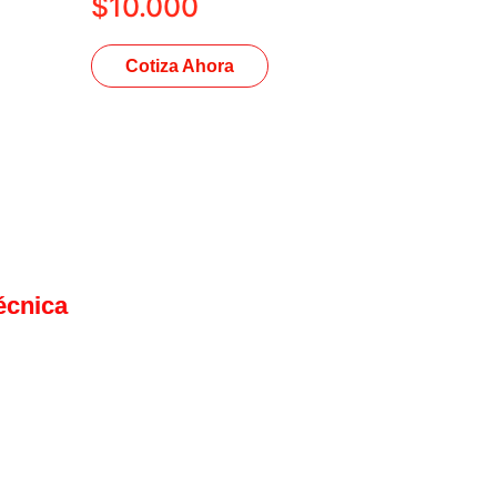
$
10.000
Cotiza Ahora
écnica