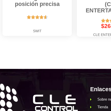
posición precisa
(
ENTERTA







$
26
SWIT
CLE ENTE
Enlaces
Sobre n
Tienda