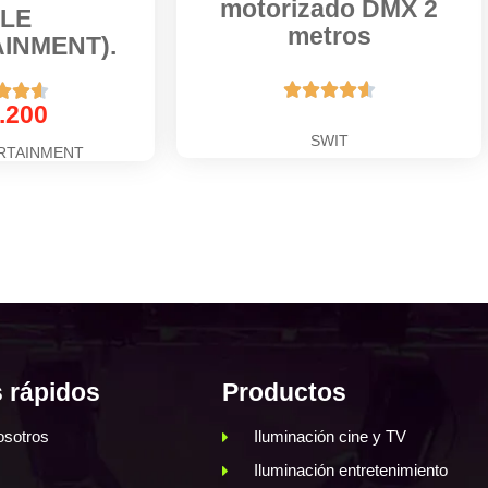
motorizado DMX 2
CLE
metros
INMENT).








.200
SWIT
RTAINMENT
 rápidos
Productos
osotros
Iluminación cine y TV
Iluminación entretenimiento