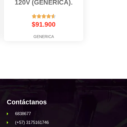
120V (GENERICA).





$
91.900
GENERICA
Contáctanos
6838677
(+57) 3175161746