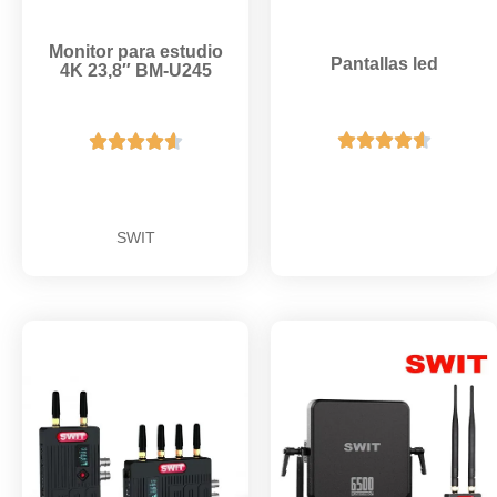
Monitor para estudio
Pantallas led
4K 23,8″ BM-U245










SWIT