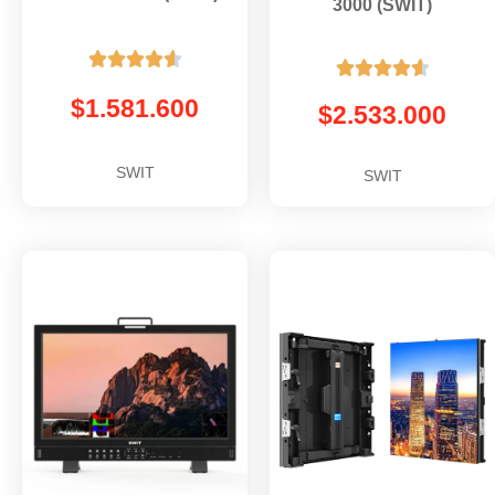
3000 (SWIT)










$
1.581.600
$
2.533.000
SWIT
SWIT