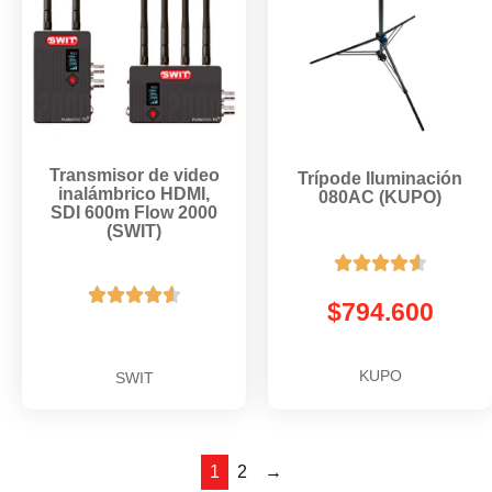
Transmisor de video
Trípode Iluminación
inalámbrico HDMI,
080AC (KUPO)
SDI 600m Flow 2000
(SWIT)










$
794.600
KUPO
SWIT
1
2
→