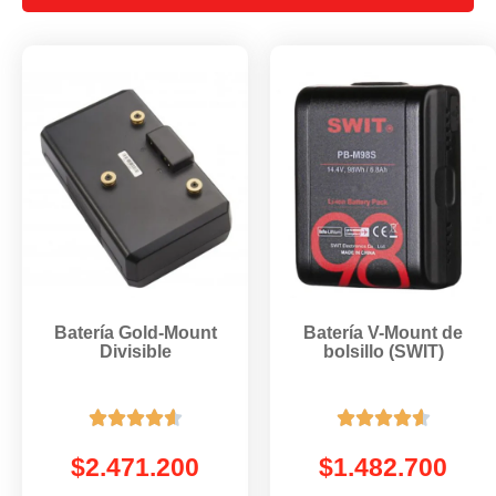
Batería Gold-Mount
Batería V-Mount de
Divisible
bolsillo (SWIT)










$
2.471.200
$
1.482.700