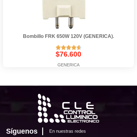
Bombillo FRK 650W 120V (GENERICA).





$
76.600
GENERICA
Síguenos
En nuestras redes