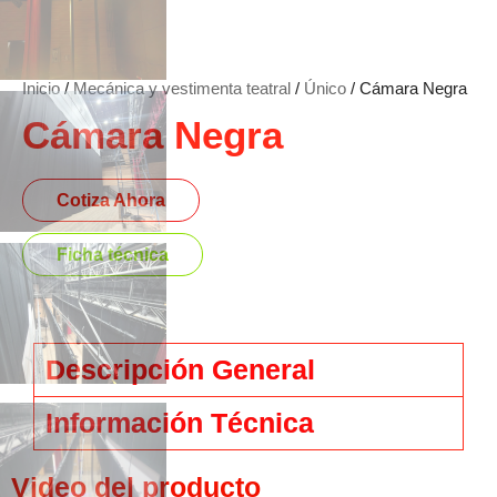
Inicio
/
Mecánica y vestimenta teatral
/
Único
/ Cámara Negra
Cámara Negra
Cotiza Ahora
Ficha técnica
Descripción General
Información Técnica
Video del producto