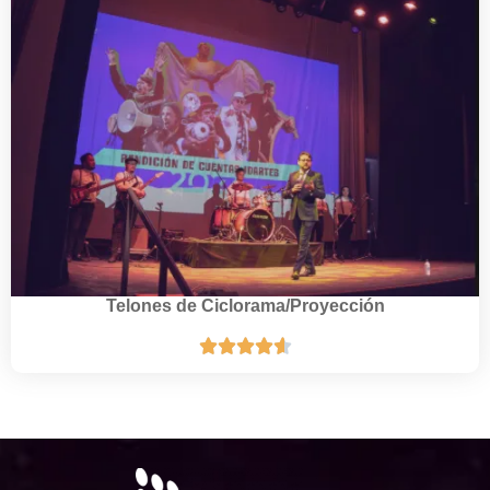
Telones de Ciclorama/Proyección




