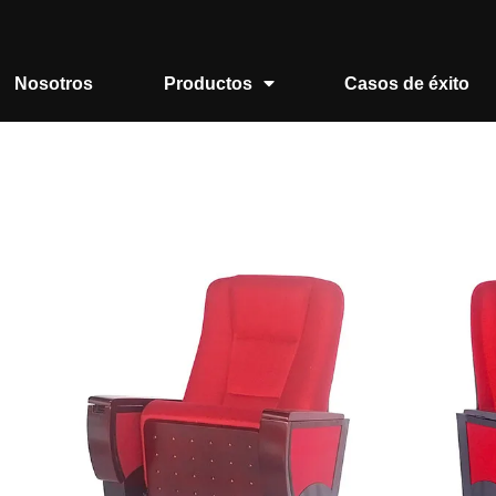
Nosotros
Productos
Casos de éxito
Inicio
/
Gradería
/
Único
/ Sillas para teatro Auditorio
Sillas para teatro Audi