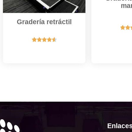
ma
Gradería retráctil







Enlaces