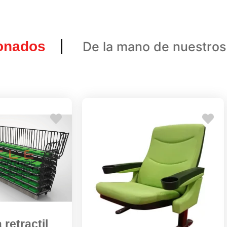
ionados
De la mano de nuestros
 retractil