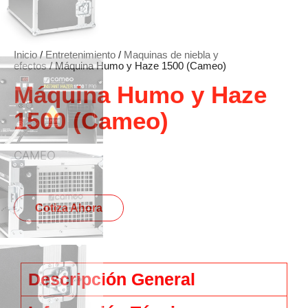
Inicio
/
Entretenimiento
/
Maquinas de niebla y
efectos
/ Máquina Humo y Haze 1500 (Cameo)
Máquina Humo y Haze
1500 (Cameo)
CAMEO
Cotiza Ahora
Descripción General