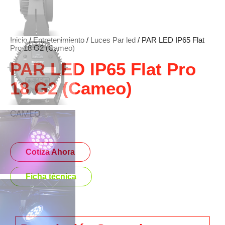
Inicio
/
Entretenimiento
/
Luces Par led
/ PAR LED IP65 Flat
Pro 18 G2 (Cameo)
PAR LED IP65 Flat Pro
18 G2 (Cameo)
CAMEO
Cotiza Ahora
Ficha técnica