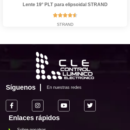
Lente 19° PLT para elipsoidal STRAND





STRAND
Síguenos
En nuestras redes
Enlaces rápidos
Sobre nosotros