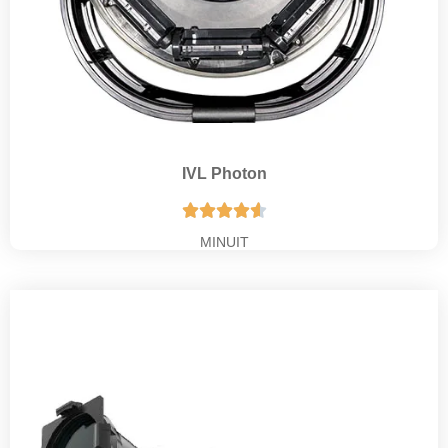
IVL Photon





MINUIT