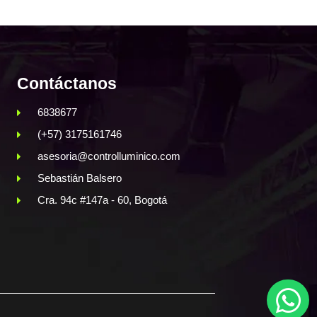
Contáctanos
6838677
(+57) 3175161746
asesoria@controlluminico.com
Sebastián Balsero
Cra. 94c #147a - 60, Bogotá