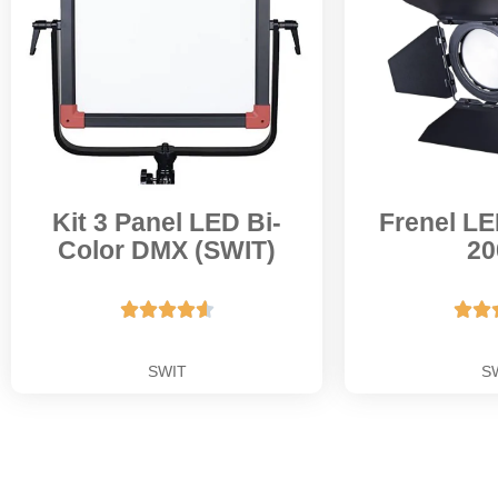
Kit 3 Panel LED Bi-
Frenel LE
Color DMX (SWIT)
2







SWIT
S