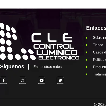
Enlaces
Sobre n
Tienda
Casos d
Política
Síguenos
En nuestras redes
Pregunt
Tratamie
© 2026 