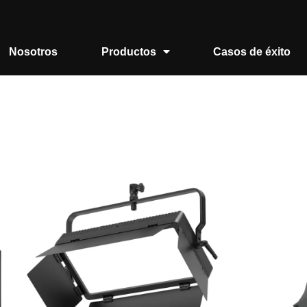
Nosotros
Productos
Casos de éxito
Inicio
/
Cine
/
Paneles LED
/ Panel LED Bi-Color 100W
Panel LED Bi-Color 1
SWIT