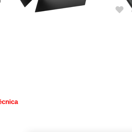
Cotiza Ahora
Ficha técnica
écnica