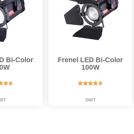
D Bi-Color
Frenel LED Bi-Color
00W
100W








WIT
SWIT