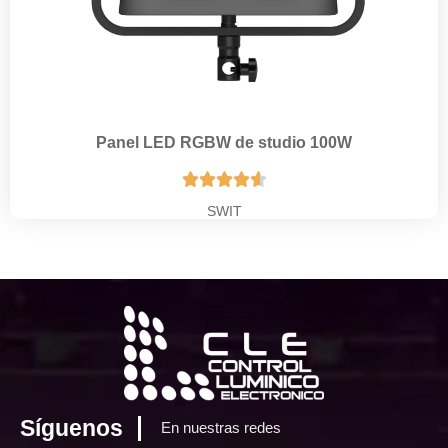
Panel LED RGBW de studio 100W





SWIT
Síguenos
En nuestras redes