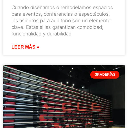
Cuando diseñamos o remodelamos espacios
para eventos, conferencias o espectáculos,
los asientos para auditorio son un elemento
clave. Estas sillas garantizan comodidad,
funcionalidad y durabilidad,
LEER MÁS »
GRADERÍAS