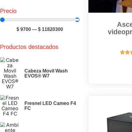
Precio
Asc
$
9700
—
$
11820300
videop
Productos destacados


Cabeza Movil Wash
EVOS® W7
Fresnel LED Cameo F4
FC