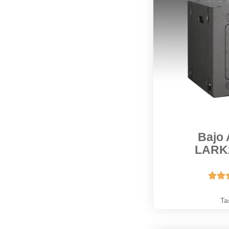
Bajo 
LARK


Ta