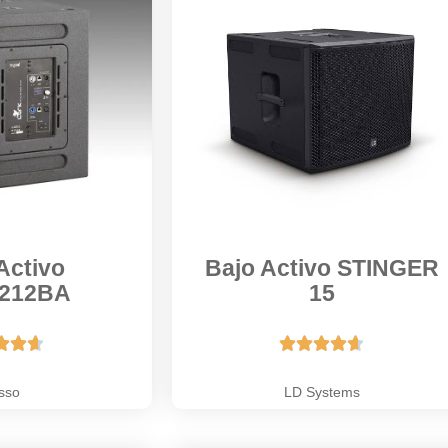
Activo
Bajo Activo STINGER
212BA
15








sso
LD Systems