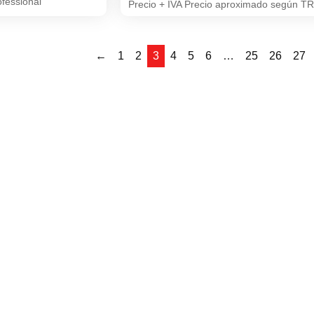
fessional
Precio + IVA Precio aproximado según T
←
1
2
3
4
5
6
…
25
26
27