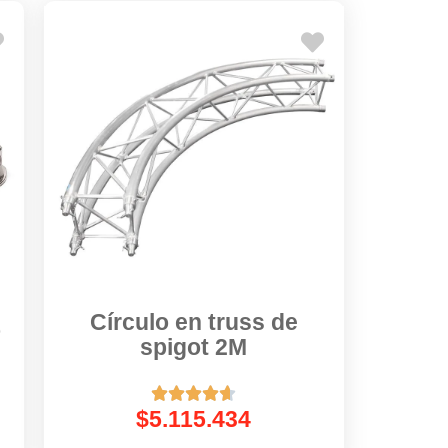
Círculo en truss de
o
spigot 2M





$
5.115.434