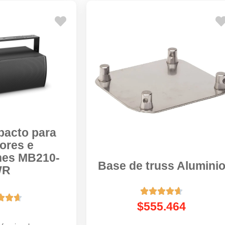
pacto para
iores e
ones MB210-
Base de truss Alumini
WR








$
555.464