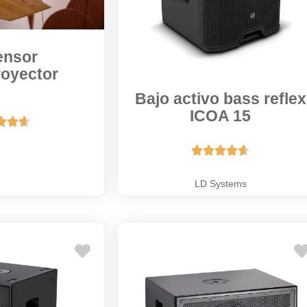
ensor
royector
Bajo activo bass reflex
ICOA 15








LD Systems