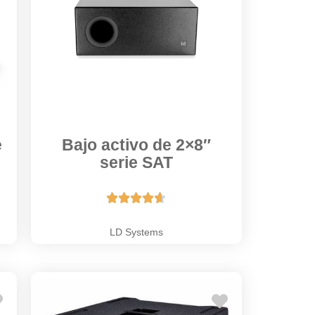
e
Bajo activo de 2×8″
serie SAT





LD Systems