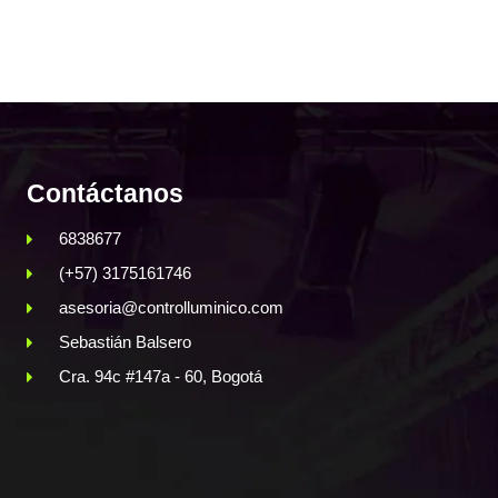
Contáctanos
6838677
(+57) 3175161746
asesoria@controlluminico.com
Sebastián Balsero
Cra. 94c #147a - 60, Bogotá