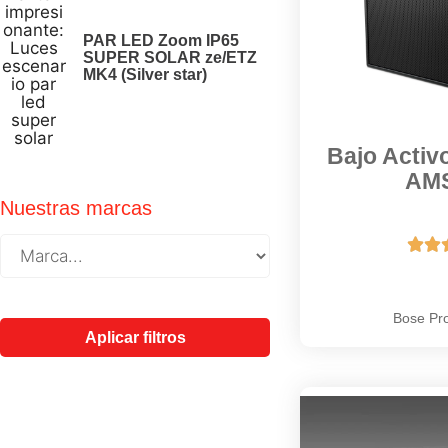
PAR LED Zoom IP65
SUPER SOLAR ze/ETZ
MK4 (Silver star)
Bajo Acti
AM
Nuestras marcas


Bose Pro
Aplicar filtros