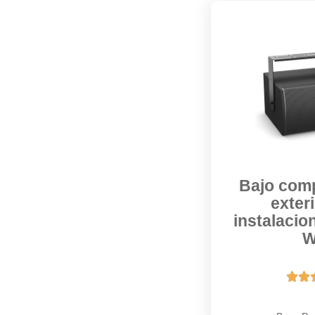
Bajo com
exter
instalaci

