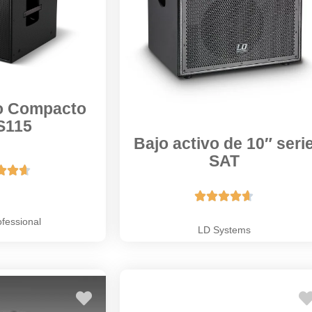
vo Compacto
S115
Bajo activo de 10″ seri
SAT








fessional
LD Systems